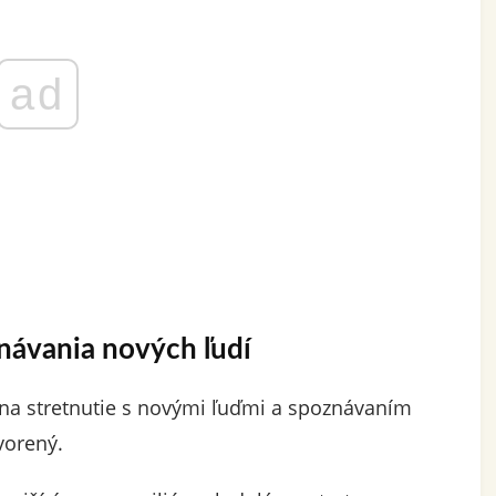
ad
znávania nových ľudí
 na stretnutie s novými ľuďmi a spoznávaním
vorený.