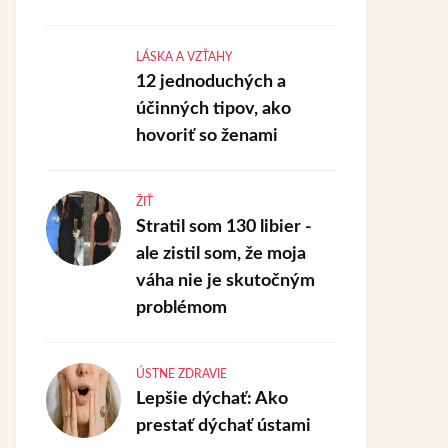
LÁSKA A VZŤAHY
12 jednoduchých a
účinných tipov, ako
hovoriť so ženami
ŽIŤ
Stratil som 130 libier -
ale zistil som, že moja
váha nie je skutočným
problémom
ÚSTNE ZDRAVIE
Lepšie dýchať: Ako
prestať dýchať ústami