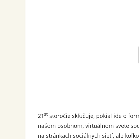
st
21
storočie skľučuje, pokiaľ ide o for
našom osobnom, virtuálnom svete soci
na stránkach sociálnych sietí, ale koľ