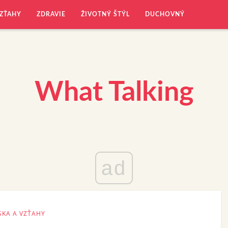
VZŤAHY
ZDRAVIE
ŽIVOTNÝ ŠTÝL
DUCHOVNÝ
What Talking
ad
SKA A VZŤAHY