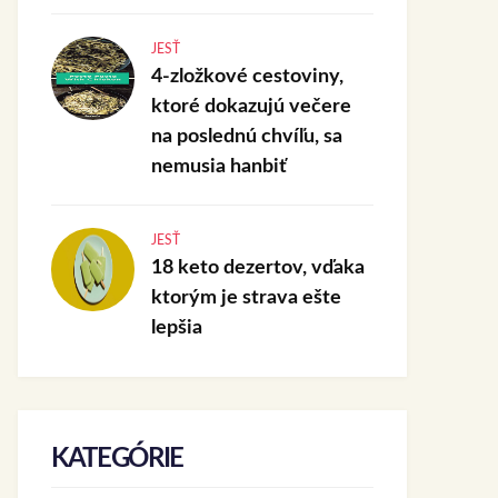
JESŤ
4-zložkové cestoviny,
ktoré dokazujú večere
na poslednú chvíľu, sa
nemusia hanbiť
JESŤ
18 keto dezertov, vďaka
ktorým je strava ešte
lepšia
KATEGÓRIE