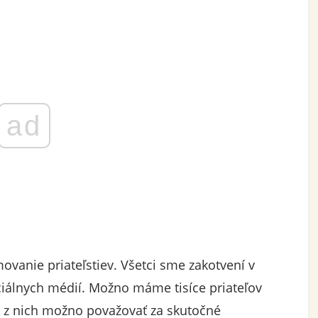
ad
movanie priateľstiev. Všetci sme zakotvení v
álnych médií. Možno máme tisíce priateľov
ko z nich možno považovať za skutočné