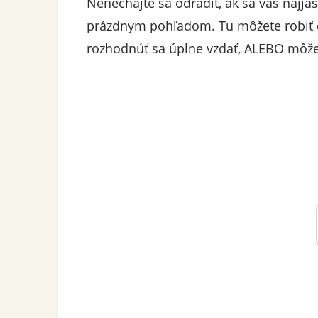
Nenechajte sa odradiť, ak sa váš najja
prázdnym pohľadom. Tu môžete robiť dv
rozhodnúť sa úplne vzdať, ALEBO môžet