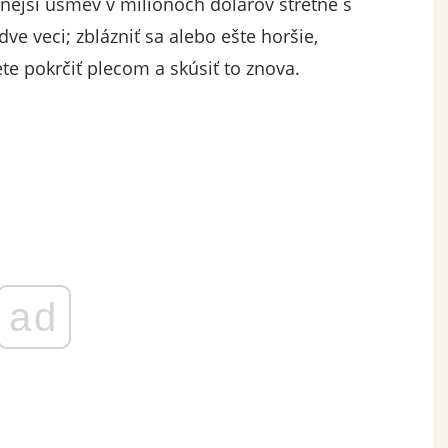
snejší úsmev v miliónoch dolárov stretne s
e veci; zblázniť sa alebo ešte horšie,
e pokrčiť plecom a skúsiť to znova.
ad