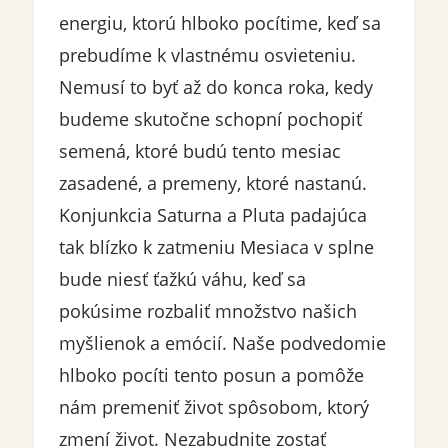
energiu, ktorú hlboko pocítime, keď sa
prebudíme k vlastnému osvieteniu.
Nemusí to byť až do konca roka, kedy
budeme skutočne schopní pochopiť
semená, ktoré budú tento mesiac
zasadené, a premeny, ktoré nastanú.
Konjunkcia Saturna a Pluta padajúca
tak blízko k zatmeniu Mesiaca v splne
bude niesť ťažkú ​​váhu, keď sa
pokúsime rozbaliť množstvo našich
myšlienok a emócií. Naše podvedomie
hlboko pocíti tento posun a pomôže
nám premeniť život spôsobom, ktorý
zmení život. Nezabudnite zostať