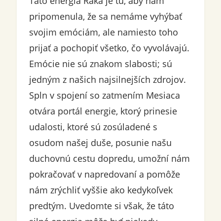
Táto energia Raka je tu, aby nám
pripomenula, že sa nemáme vyhýbať
svojim emóciám, ale namiesto toho
prijať a pochopiť všetko, čo vyvolávajú.
Emócie nie sú znakom slabosti; sú
jedným z našich najsilnejších zdrojov.
Spln v spojení so zatmením Mesiaca
otvára portál energie, ktorý prinesie
udalosti, ktoré sú zosúladené s
osudom našej duše, posunie našu
duchovnú cestu dopredu, umožní nám
pokračovať v napredovaní a pomôže
nám zrýchliť vyššie ako kedykoľvek
predtým. Uvedomte si však, že táto