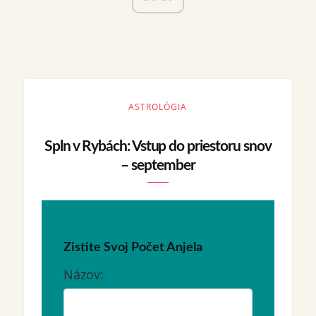
ASTROLÓGIA
Spln v Rybách: Vstup do priestoru snov
– september
Zistite Svoj Počet Anjela
Názov: