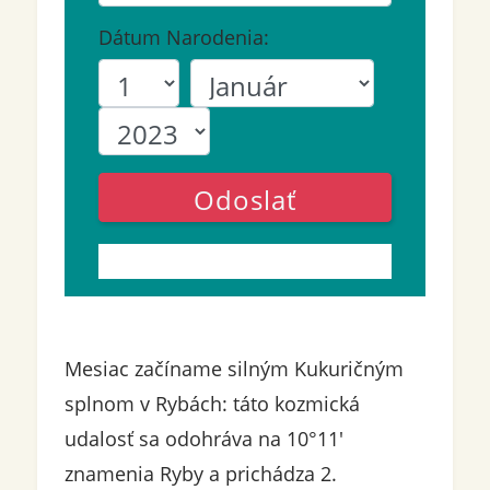
Dátum Narodenia:
Odoslať
Mesiac začíname silným Kukuričným
splnom v Rybách: táto kozmická
udalosť sa odohráva na 10°11'
znamenia Ryby a prichádza 2.