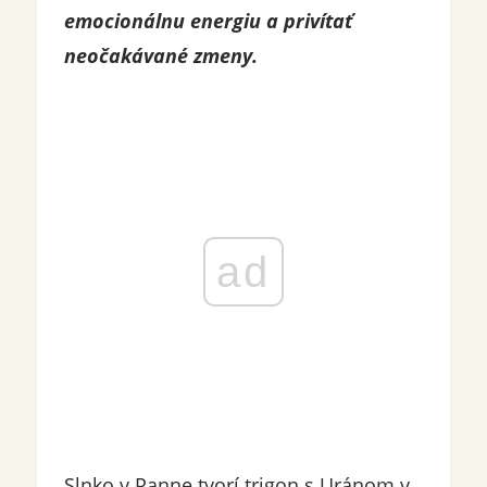
emocionálnu energiu a privítať
neočakávané zmeny.
ad
Slnko v Panne tvorí trigon s Uránom v